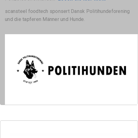
scansteel foodtech sponsert Dansk Politihundeforening
und die tapferen Männer und Hunde.