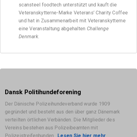
scansteel foodtech unterstützt und kauft die
Veteranskytterne-Marke Veterans’ Charity Coffee
und hat in Zusammenarbeit mit Veteranskytterne
eine Veranstaltung abgehalten
Challenge
Denmark.
Dansk Politihundeforening
Der Dänische Polizeihundeverband wurde 1909
gegründet und besteht aus den über ganz Dänemark
verteilten örtlichen Verbänden. Die Mitglieder des
Vereins bestehen aus Polizeibeamten mit
Polizeistreifenhunden.
Lesen Sie hier mehr