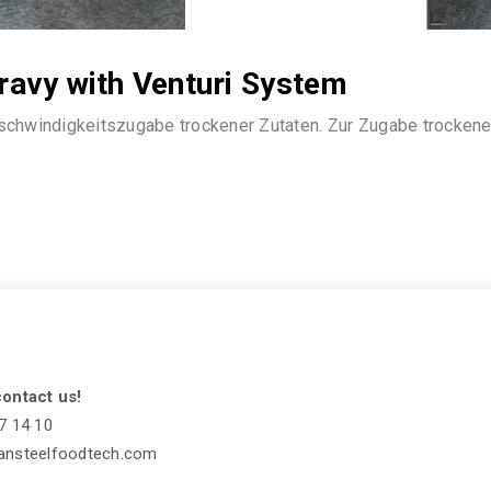
avy with Venturi System
hwindigkeitszugabe trockener Zutaten. Zur Zugabe trockener Z
ontact us!
7 14 10
ansteelfoodtech.com